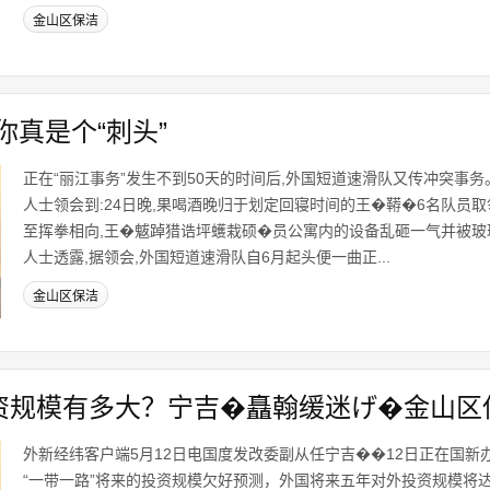
金山区保洁
真是个“刺头”
正在“丽江事务”发生不到50天的时间后,外国短道速滑队又传冲突事
人士领会到:24日晚,果喝酒晚归于划定回寝时间的王�鞯�6名队员取
至挥拳相向,王�魃踔猎诰坪蠖栽硕�员公寓内的设备乱砸一气并被玻璃
人士透露,据领会,外国短道速滑队自6月起头便一曲正...
金山区保洁
投资规模有多大？宁吉�矗翰缓迷げ�金山区
外新经纬客户端5月12日电国度发改委副从任宁吉��12日正在国新
“一带一路”将来的投资规模欠好预测，外国将来五年对外投资规模将达到6