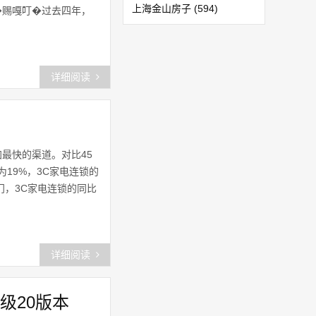
上海金山房子
(594)
�赐嘎叮�过去四年，
上海金山
(1152)
干巷镇
(127)
详细阅读
新农镇
(45)
亭林镇
(322)
加最快的渠道。对比45
兴塔镇
(202)
为19%，3C家电连锁的
门，3C家电连锁的同比
上海奉贤规划
(47)
金山家政保洁
(42)
详细阅读
上海金山区论坛
(52)
上海奉贤网
(66)
级20版本