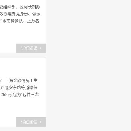
上海市金山区
(44)
区委组织部、区河长制办
长效办理外亮身份、做示
金山怎么不上节目了
(42)
员护水前锋步队、上万名
金山家人
(59)
金山区保洁
(60)
详细阅读
上海宝山
(53)
上海静安网
(47)
商：上海金欣情况卫生
松江佘山
(49)
边道路隆安东路等道路保
58元,包为“包件三龙
上海嘉定网
(48)
金山规划局
(43)
详细阅读