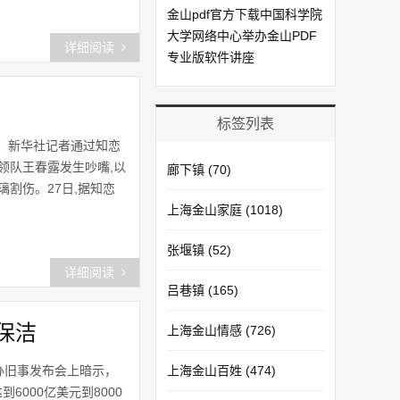
金山pdf官方下载中国科学院
大学网络中心举办金山PDF
详细阅读
专业版软件讲座
标签列表
务。新华社记者通过知恋
领队王春露发生吵嘴,以
廊下镇
(70)
割伤。27日,据知恋
上海金山家庭
(1018)
张堰镇
(52)
详细阅读
吕巷镇
(165)
保洁
上海金山情感
(726)
办旧事发布会上暗示，
上海金山百姓
(474)
000亿美元到8000