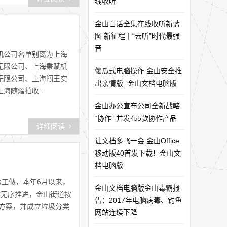
线收听
金山白话全集在线收听新蓝
图 新征程丨“云听”时代最强
音
机公司名单别离为上海
无限公司、上海秉赋机
傻瓜式电脑操作 金山安全推
无限公司、上海闯王实
出亲情版_金山文档电脑版
随熠拍收...
金山办公宣布公司全新战略
“协作” 并发布5款协作产品
详细阅读
让文档多飞一会 金山Office
移动版40首发下载！金山文
档电脑版
桶工做，本年6月以来，
金山文档电脑版金山毒霸报
做无序推进，金山街道按
告：2017年电脑病毒、钓鱼
做方案，并成立垃圾分类
网站连续下降