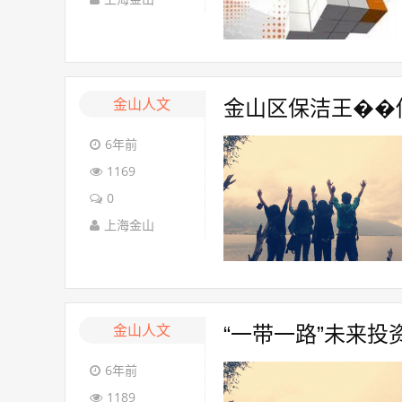
金山人文
金山区保洁王��你
6年前
1169
0
上海金山
金山人文
“一带一路”未来
6年前
1189