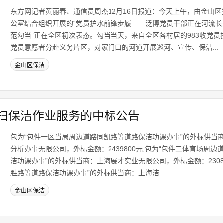
东方网记者黄丽春、通信员周杰12月16日报道：今天上午，由金山
公室结合组织开展的“党员护水前锋步履——泛博党员干部正在河流
范勾当”正在全区初次表态。勾当当天，来自全区各村居的983收党
党员意愿者分赴义务片区，对家门口的河道开展巡河、宣传、保洁...
金山区保洁
扫保洁作业服务的中标公告
包为“包件一区当局周边道路同凯路等道路保洁功课办事”的外标供当
分析办事无限公司，外标金额：2439800元,包为“包件二体育场周
洁功课办事”的外标供当商：上海展才实业无限公司，外标金额：23082
胜路等道路保洁功课办事”的外标供当商：上海洁...
金山区保洁