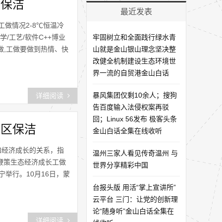
区保洁
最近发表
工做情况2-8℃恒温冷
学/工艺/软件C++博业
牢固树立和全面践行绿水青
做,工做要做到热情、快
山就是金山银山理念坚决整
改健全机制建设生态环境世
界一流的自贸港金山白话
暴风集团仅剩10余人；搜狗
详细阅读
告百度输入法侵权案再驳
回；Linux 56发布 极客头条
山区保洁
金山白话全集在线收听
和经济成长的关系，指
温州三家人看见传奇温州 与
鞭策生态经济成长工做
世界分享精彩中国
举行。10月16日，蒙
台报头版 用活“掌上宣讲所”
云平台 三门：让党的创新理
论“随身听”金山白话全集在
详细阅读