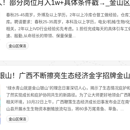
人！部分岗位月入1w+具体条件戳→_金山
春秋25-45周岁，外博及以上学历，2年以上冷库仓督工做经验，仓库
库。聘请要求：春秋25-35周岁，本科及以上学历，电女/机械/生物/化
相关，2年以上IVD行业经验劣先考虑。1.担任完成每天的具体引车工
速、殷勤,从命班长的带领、保量保量...
金山区保洁
银山！广西不断擦亮生态经济金字招牌金
“绿水青山就是金山银山”的理念日害深切人心，揭示了生态情况庇护
了然实现成长和庇护协同共生的新路径。为了让大师更好地领会广西
相关环境，10月22日上午，广西鞭策生态经济成长旧事发布会正在南宁
山县开展水生生物资本删殖放流勾当，将80多万尾青鱼、草鱼、...
金山区保洁