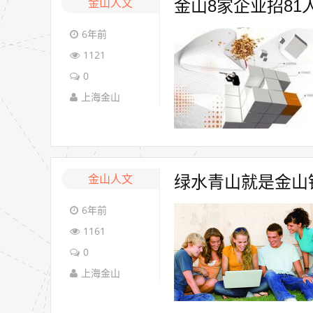
金山人文
金山8家企业招81
6年前
1121
0
上海金山
金山人文
绿水青山就是金山
6年前
1161
0
上海金山