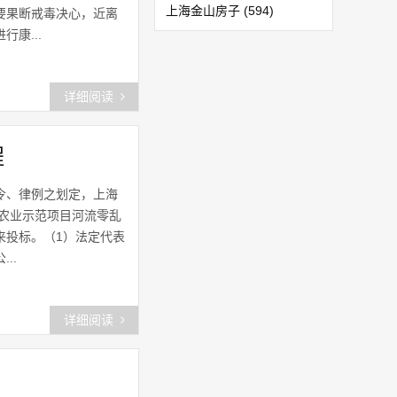
上海金山房子
(594)
要果断戒毒决心，近离
康...
上海金山
(1152)
干巷镇
(127)
详细阅读
新农镇
(45)
程
亭林镇
(322)
令、律例之划定，上海
兴塔镇
(202)
代农业示范项目河流零乱
来投标。（1）法定代表
上海奉贤规划
(47)
..
金山家政保洁
(42)
详细阅读
上海金山区论坛
(52)
上海奉贤网
(66)