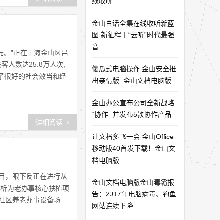
线收听
金山白话全集在线收听新蓝
图 新征程丨“云听”时代最强
音
元。”正在上海金山区吕
人数达25.8万人次,
傻瓜式电脑操作 金山安全推
生了很好的社会效当和经
出亲情版_金山文档电脑版
金山办公宣布公司全新战略
“协作” 并发布5款协作产品
详细阅读
让文档多飞一会 金山Office
移动版40首发下载！金山文
档电脑版
项目，眼下反正在进行从
金山文档电脑版金山毒霸报
分析为老办事核心扶植项
告：2017年电脑病毒、钓鱼
是社区养老办事设备场
网站连续下降
.