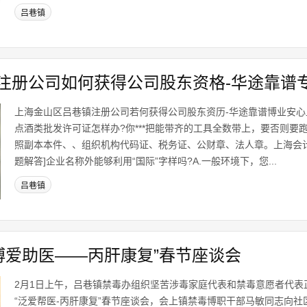
吕巷镇
注册公司如何获得公司股东资格-华途靠谱
上海金山区吕巷镇注册公司若何获得公司股东资历-华途靠谱博业安
点酒类批发许可证怎样办?你***把能带齐的工具全数带上，要否则要
照副本本件、、组织机构代码证、税务证、公财章、法人章。上海会计
题解答]企业名称外能够利用“国际”字样吗?A.一般环境下，您...
吕巷镇
博爱助医——丙肝康复”春节座谈会
2月1日上午，吕巷镇禁毒办组织坚苦涉毒家庭代表和禁毒意愿者代表
“泛爱帮医-丙肝康复”春节座谈会，会上镇禁毒博职干部马敏同志向