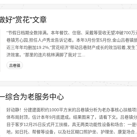
好“赏花”文章
“节假日档期全数排满。本年餐饮、住宿、采戴等营收无望冲破700万
巷镇芳心园,担任人卢秀龙告诉记者。本年3月份至5月份,金山吕巷镇旅客
近三年年均删加19.2%,“赏花经济”带动吕巷财产成长的效当较着,发
济效害。“那里的连片桃林满脚了我对‘三...
吕巷镇
一综合为老服务中心
好动静！分建建面积约1000平方米的吕巷镇分析为老办事核心扶植
体布局封顶，估计本年9月底建成。结果图来了，请看下文。吕巷镇
目于客岁12月25日反式开工扶植，具无两类功能性设备和场合：一
地，如日托、帮餐等设备，以及社区糊口照护坐、护理坐、康复场合..