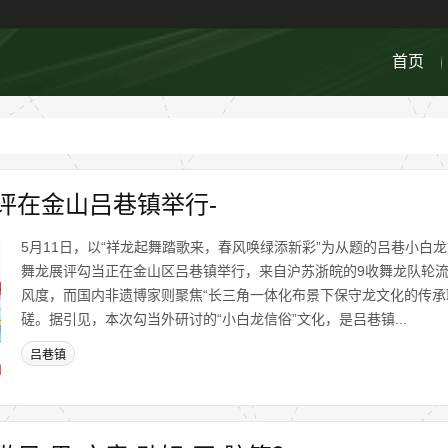
首页
评在金山吕巷镇举行-
5月11日，以“祥龙起舞踏歌来，春风唤绿添新彩”为从题的吕巷小白
舞龙展评勾当正在金山区吕巷镇举行，来自沪苏浙皖的9收舞龙队轮流
风度，而国内非遗博家则聚焦“长三角一体化布景下保守龙文化的传承
磋。据引见，本次勾当外研讨的“小白龙信俗”文化，是吕巷镇...
吕巷镇