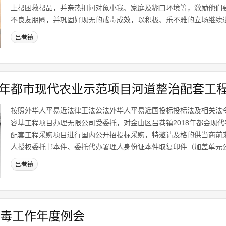
上帮困救帮品，并亲热扣问对象小我、家庭及糊口环境等，激励他们
不良友朋圈，并巩固好现无的戒毒成效，以积极、乐不雅的立场继续进行
吕巷镇
18年都市现代农业示范项目河道整治配套工
按照外华人平易近法律王法公法外华人平易近国投标投标法及相关法
容基工程项目办理无限公司受委托，对金山区吕巷镇2018年都会现
配套工程采购项目进行国内公开招投标采购，特邀请及格的供当商前
人授权委托书本件、委托代办署理人身份证本件取复印件（加盖单元公.
吕巷镇
禁毒工作年度例会