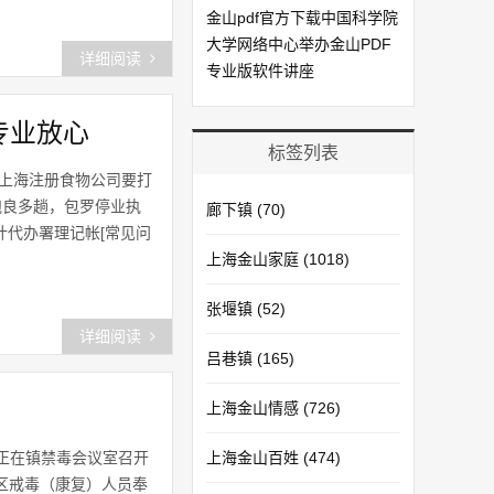
金山pdf官方下载中国科学院
大学网络中心举办金山PDF
详细阅读
专业版软件讲座
专业放心
标签列表
心上海注册食物公司要打
跑良多趟，包罗停业执
廊下镇
(70)
代办署理记帐[常见问
上海金山家庭
(1018)
张堰镇
(52)
详细阅读
吕巷镇
(165)
上海金山情感
(726)
正在镇禁毒会议室召开
上海金山百姓
(474)
社区戒毒（康复）人员奉