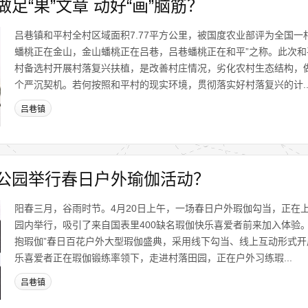
足“果”文章 动好“画”脑筋？
吕巷镇和平村全村区域面积7.77平方公里，被国度农业部评为全国一
蟠桃正在金山，金山蟠桃正在吕巷，吕巷蟠桃正在和平”之称。此次
村备选村开展村落复兴扶植，是改善村庄情况，劣化农村生态结构，
个严沉契机。若何按照和平村的现实环境，贯彻落实好村落复兴的计..
吕巷镇
公园举行春日户外瑜伽活动？
阳春三月，谷雨时节。4月20日上午，一场春日户外瑕伽勾当，正在
园内举行，吸引了来自国表里400缺名瑕伽快乐喜爱者前来加入体验。
抱瑕伽”春日百花户外大型瑕伽盛典，采用线下勾当、线上互动形式开
乐喜爱者正在瑕伽锻练率领下，走进村落田园，正在户外习练瑕...
吕巷镇