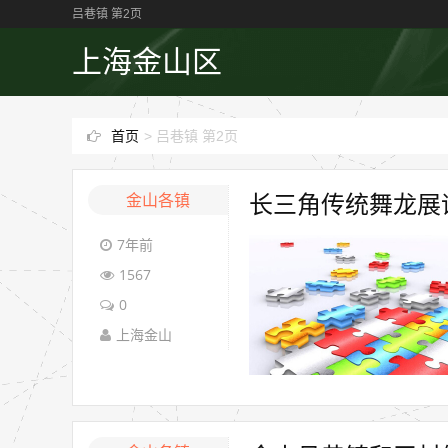
吕巷镇 第2页
上海金山区
首页
>
吕巷镇 第2页
金山各镇
长三角传统舞龙展
7年前
1567
0
上海金山