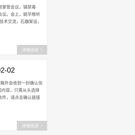
上海市金山区
(44)
华根掌管会议，镇禁毒
会议。会上，姚华根听
金山怎么不上节目了
(42)
，技术交流，石器架设，
金山家人
(59)
金山区保洁
(60)
详细阅读
上海宝山
(53)
-02
上海静安网
(47)
邮箱外会收到一封确认信
松江佘山
(49)
阅内容，只需从头选择
信件，请点击确认链接
上海嘉定网
(48)
金山规划局
(43)
详细阅读