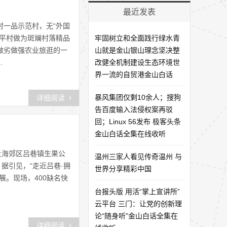
最近发表
村一品示范村，无“外国
和平村做为斑斓村落精品
牢固树立和全面践行绿水青
做劣做强农业旅逛的一
山就是金山银山理念坚决整
.
改健全机制建设生态环境世
界一流的自贸港金山白话
暴风集团仅剩10余人；搜狗
详细阅读
告百度输入法侵权案再驳
回；Linux 56发布 极客头条
金山白话全集在线收听
上海郊区吕巷镇生果公
温州三家人看见传奇温州 与
据引见，“走近吕巷·拥
世界分享精彩中国
展。现场，400缺名快
台报头版 用活“掌上宣讲所”
云平台 三门：让党的创新理
论“随身听”金山白话全集在
详细阅读