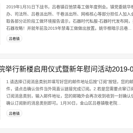
2019年1月31日下战书，吕巷镇召弛禁毒工做年度例会。镇党委姚
办、司法所、吕巷派出所、干巷派出所、网格核心等部分担任人加入
取各部分近阶段工做环境报告请示，石器时代私服-石器时代发布网
石器攻略！并就年前及2019年禁毒工做做出放置。姚华根暗示吕巷...
吕巷镇
举行新楼启用仪式暨新年慰问活动2019-02
1.请选择订阅消息类别并填写好您的邮件地址后按“订阅”按钮，您的
件，请点击确认信件当外简直认链接完成订阅。2.若是您需要点窜订
订阅消息类别，输入邮件地址，您的邮箱外会再次收到收到一封确认
确认订阅新的消息类别即可。1月30日，金山区吕巷镇敬老院...
吕巷镇