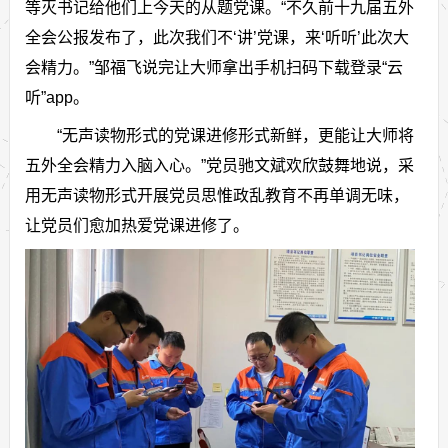
等灭书记给他们上今天的从题党课。“不久前十九届五外
全会公报发布了，此次我们不‘讲’党课，来‘听听’此次大
会精力。”邹福飞说完让大师拿出手机扫码下载登录“云
听”app。
“无声读物形式的党课进修形式新鲜，更能让大师将
五外全会精力入脑入心。”党员驰文斌欢欣鼓舞地说，采
用无声读物形式开展党员思惟政乱教育不再单调无味，
让党员们愈加热爱党课进修了。