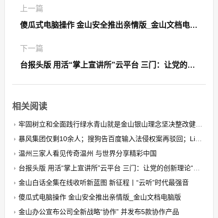
上一篇
傻瓜式电脑操作 金山安全推出亲情版_金山文档电脑版
下一篇
台报头版 用活“掌上宣讲所”云平台 三门：让党的创新理论“随身听”金山白话全集在线收听
相关阅读
牢固树立和全面践行绿水青山就是金山银山理念坚决整改健全机制建设生态环境世界一流的自贸港金山白话
暴风集团仅剩10余人；搜狗告百度输入法侵权案再驳回；Linux 56发布 极客头条金山白话全集在线收听
温州三家人看见传奇温州 与世界分享精彩中国
台报头版 用活“掌上宣讲所”云平台 三门：让党的创新理论“随身听”金山白话全集在线收听
金山白话全集在线收听新蓝图 新征程丨“云听”时代最强音
傻瓜式电脑操作 金山安全推出亲情版_金山文档电脑版
金山办公宣布公司全新战略“协作” 并发布5款协作产品