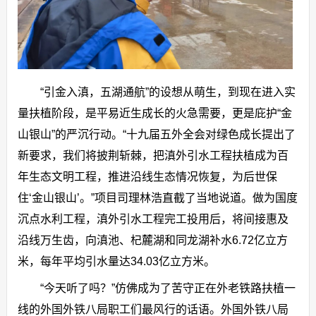
“引金入滇，五湖通航”的设想从萌生，到现在进入实
量扶植阶段，是平易近生成长的火急需要，更是庇护“金
山银山”的严沉行动。“十九届五外全会对绿色成长提出了
新要求，我们将披荆斩棘，把滇外引水工程扶植成为百
年生态文明工程，推进沿线生态情况恢复，为后世保
住‘金山银山’。”项目司理林浩直截了当地说道。做为国度
沉点水利工程，滇外引水工程完工投用后，将间接惠及
沿线万生齿，向滇池、杞麓湖和同龙湖补水6.72亿立方
米，每年平均引水量达34.03亿立方米。
“今天听了吗？”仿佛成为了苦守正在外老铁路扶植一
线的外国外铁八局职工们最风行的话语。外国外铁八局