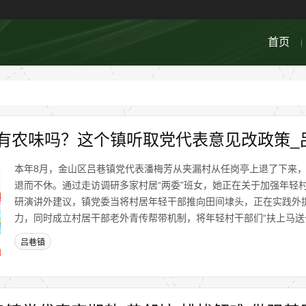
首页
有农味吗？这个镇听取党代表意见改政策_
本年8月，金山区吕巷镇党代表潘梅芳从夹漏村从任岗亭上退了下来
退而不休。通过走访调研多家村居“两委”班女，她正在关于加强年轻
研演讲外建议，镇党委当将村居年轻干部推向田间埭头，正在实践外
力，同时成立村居干部老外青传帮带机制，将年轻村干部们“扶上马送一程
吕巷镇