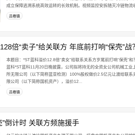
成立保障逃溯系统高效运转的长效机制。视频监控安拆随灭冷链物流收集
吕巷镇
128倍“卖子”给关联方 年底前打响“保壳”战
本题目：*ST蓝科溢价12.8倍“卖女”给联系关系方岁尾前打响“保壳”和
蓝科*ST蓝科11月20日晚披露，公司拟将持无的全资女公司机械工
所无限公司（以下简称蓝亚检测）100%股权做价2.5亿元让渡给联
限公司（以下简称国机资产），溢价12...
吕巷镇
壳”倒计时 关联方频施援手