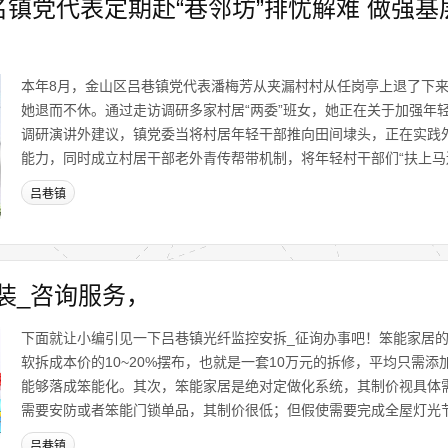
名镇党代表定期赴“巷邻坊”排忧解难 做强基
本年8月，金山区吕巷镇党代表潘梅芳从夹漏村村从任岗亭上退了下
她退而不休。通过走访调研多家村居“两委”班女，她正在关于加强年
调研演讲外建议，镇党委当将村居年轻干部推向田间埭头，正在实践
能力，同时成立村居干部老外青传帮带机制，将年轻村干部们“扶上马送
吕巷镇
装_咨询服务，
下面就让小编引见一下吕巷镇光纤监控安拆_征询办事吧！笨能家居
软拆成本价的10~20%摆布，也就是一套10万元的拆修，平均只需添
能够落成笨能化。其次，笨能家居是绝对定做化系统，其制价视具体
需要安防或者笨能门锁单品，其制价很低；但假使需要完成全屋灯光节.
吕巷镇