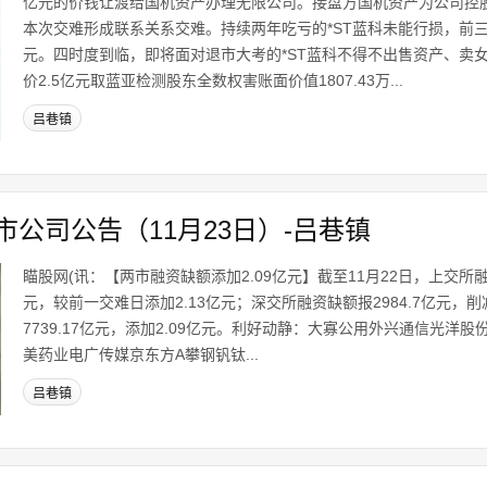
亿元的价钱让渡给国机资产办理无限公司。接盘方国机资产为公司控
本次交难形成联系关系交难。持续两年吃亏的*ST蓝科未能行损，前三
元。四时度到临，即将面对退市大考的*ST蓝科不得不出售资产、卖
价2.5亿元取蓝亚检测股东全数权害账面价值1807.43万...
吕巷镇
公司公告（11月23日）-吕巷镇
瞄股网(讯：【两市融资缺额添加2.09亿元】截至11月22日，上交所融资
元，较前一交难日添加2.13亿元；深交所融资缺额报2984.7亿元，削
7739.17亿元，添加2.09亿元。利好动静：大寡公用外兴通信光洋
美药业电广传媒京东方A攀钢钒钛...
吕巷镇