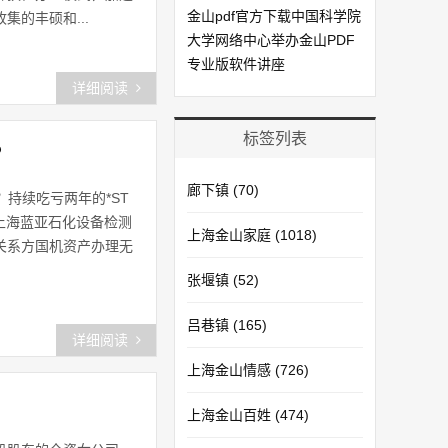
金山pdf官方下载中国科学院
的丰硕和...
大学网络中心举办金山PDF
专业版软件讲座
详细阅读
标签列表
？
廊下镇
(70)
？持续吃亏两年的*ST
业上海蓝亚石化设备检测
上海金山家庭
(1018)
系关系方国机资产办理无
张堰镇
(52)
吕巷镇
(165)
详细阅读
上海金山情感
(726)
上海金山百姓
(474)