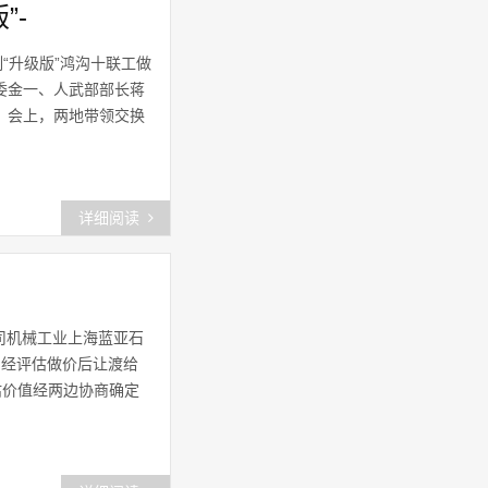
”-
上海市金山区
(44)
“升级版”鸿沟十联工做
金山怎么不上节目了
(42)
委金一、人武部部长蒋
金山家人
(59)
。会上，两地带领交换
金山区保洁
(60)
上海宝山
(53)
详细阅读
上海静安网
(47)
松江佘山
(49)
公司机械工业上海蓝亚石
上海嘉定网
(48)
测经评估做价后让渡给
估价值经两边协商确定
金山规划局
(43)