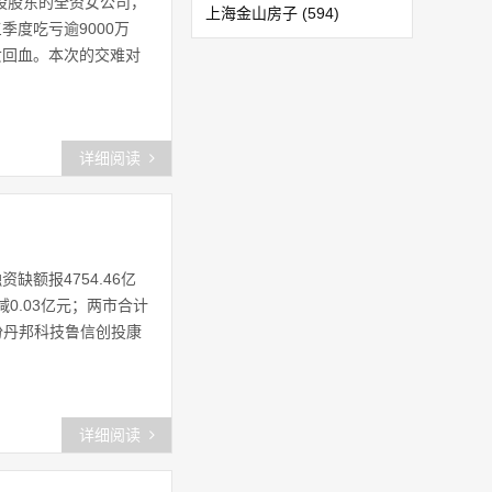
股股东的全资女公司，
上海金山房子
(594)
季度吃亏逾9000万
女回血。本次的交难对
上海金山
(1152)
干巷镇
(127)
详细阅读
新农镇
(45)
亭林镇
(322)
兴塔镇
(202)
缺额报4754.46亿
减0.03亿元；两市合计
上海奉贤规划
(47)
股份丹邦科技鲁信创投康
金山家政保洁
(42)
上海金山区论坛
(52)
详细阅读
上海奉贤网
(66)