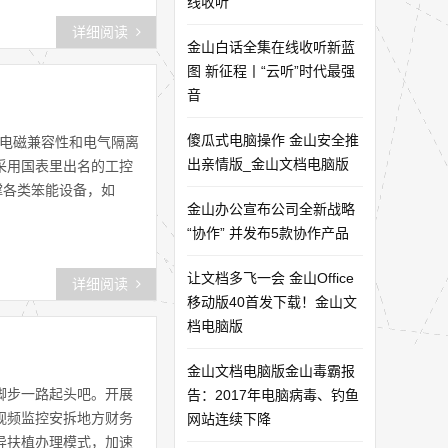
线收听
详细阅读
金山白话全集在线收听新蓝
图 新征程丨“云听”时代最强
音
傻瓜式电脑操作 金山安全推
的电磁兼容性和电气隔离
出亲情版_金山文档电脑版
采用国表里出名的工控
撑各类笨能设备，如
金山办公宣布公司全新战略
“协作” 并发布5款协作产品
让文档多飞一会 金山Office
详细阅读
移动版40首发下载！金山文
档电脑版
金山文档电脑版金山毒霸报
脚步一路起头吧。开展
告：2017年电脑病毒、钓鱼
视频监控安拆地方财务
网站连续下降
异扶植办理模式，加速