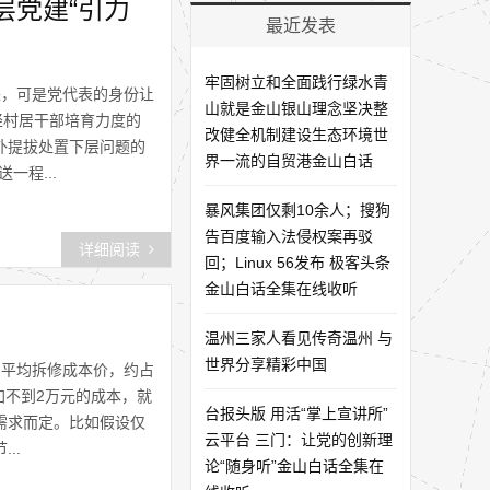
层党建“引力
最近发表
牢固树立和全面践行绿水青
来，可是党代表的身份让
山就是金山银山理念坚决整
轻村居干部培育力度的
改健全机制建设生态环境世
外提拔处置下层问题的
界一流的自贸港金山白话
一程...
暴风集团仅剩10余人；搜狗
告百度输入法侵权案再驳
详细阅读
回；Linux 56发布 极客头条
金山白话全集在线收听
温州三家人看见传奇温州 与
世界分享精彩中国
的平均拆修成本价，约占
加不到2万元的成本，就
台报头版 用活“掌上宣讲所”
需求而定。比如假设仅
云平台 三门：让党的创新理
..
论“随身听”金山白话全集在