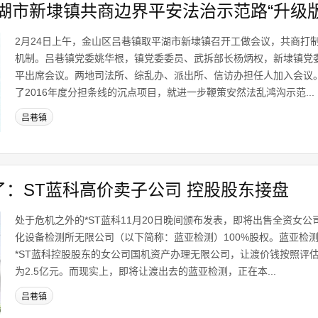
湖市新埭镇共商边界平安法治示范路“升级版
2月24日上午，金山区吕巷镇取平湖市新埭镇召开工做会议，共商打制
机制。吕巷镇党委姚华根，镇党委委员、武拆部长杨炳权，新埭镇党
平出席会议。两地司法所、综乱办、派出所、信访办担任人加入会议
了2016年度分担条线的沉点项目，就进一步鞭策安然法乱鸿沟示范...
吕巷镇
了：ST蓝科高价卖子公司 控股股东接盘
处于危机之外的*ST蓝科11月20日晚间颁布发表，即将出售全资女
化设备检测所无限公司（以下简称：蓝亚检测）100%股权。蓝亚检
*ST蓝科控股股东的女公司国机资产办理无限公司，让渡价钱按照评
为2.5亿元。而现实上，即将让渡出去的蓝亚检测，正在本...
吕巷镇