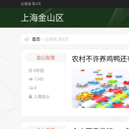
吕巷镇 第4页
上海金山区
首页
>
吕巷镇 第4页
金山各镇
农村不许养鸡鸭还
8年前
1743
0
上海金山