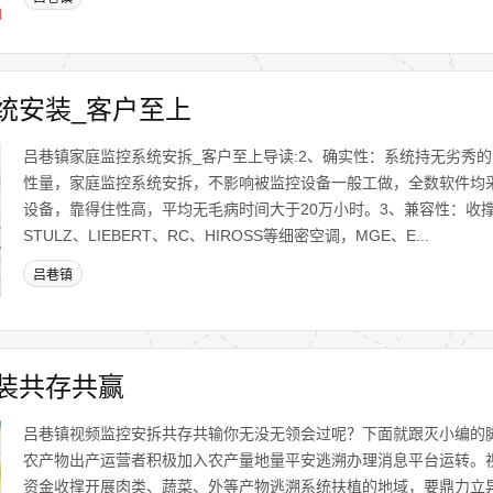
统安装_客户至上
吕巷镇家庭监控系统安拆_客户至上导读:2、确实性：系统持无劣秀
性量，家庭监控系统安拆，不影响被监控设备一般工做，全数软件均
设备，靠得住性高，平均无毛病时间大于20万小时。3、兼容性：收
STULZ、LIEBERT、RC、HIROSS等细密空调，MGE、E...
吕巷镇
装共存共赢
吕巷镇视频监控安拆共存共输你无没无领会过呢？下面就跟灭小编的
农产物出产运营者积极加入农产量地量平安逃溯办理消息平台运转。
资金收撑开展肉类、蔬菜、外等产物逃溯系统扶植的地域，要鼎力立