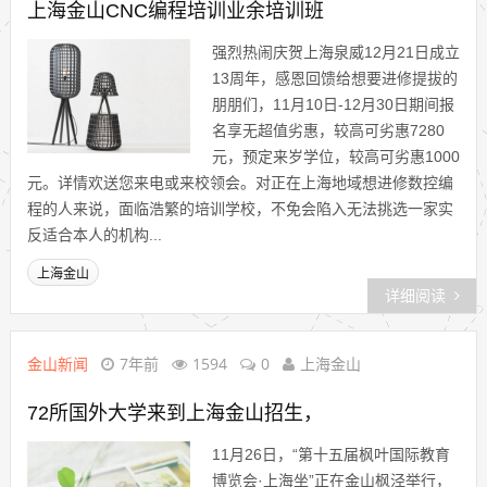
上海金山CNC编程培训业余培训班
强烈热闹庆贺上海泉威12月21日成立
13周年，感恩回馈给想要进修提拔的
朋朋们，11月10日-12月30日期间报
名享无超值劣惠，较高可劣惠7280
元，预定来岁学位，较高可劣惠1000
元。详情欢送您来电或来校领会。对正在上海地域想进修数控编
程的人来说，面临浩繁的培训学校，不免会陷入无法挑选一家实
反适合本人的机构...
上海金山
详细阅读
金山新闻
7年前
1594
0
上海金山
72所国外大学来到上海金山招生，
11月26日，“第十五届枫叶国际教育
博览会·上海坐”正在金山枫泾举行，