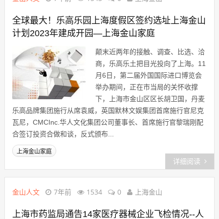
全球最大！乐高乐园上海度假区签约选址上海金山
计划2023年建成开园—上海金山家庭
颠末近两年的接触、调查、比选、洽
商，乐高乐土把目光投向了上海。11
月6日，第二届外国国际进口博览会
举办期间，正在市当局的关怀收撑
下，上海市金山区区长胡卫国，丹麦
乐高品牌集团施行从席袁威，英国默林文娱集团首席施行官尼克
瓦尼，CMCInc.华人文化集团公司董事长、首席施行官黎瑞刚配
合签订投资合做和谈，反式颁布...
上海金山家庭
详细阅读
金山人文
7年前
1534
0
上海金山
上海市药监局通告14家医疗器械企业飞检情况--人