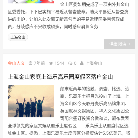
金山区委如期完成了一项由外共金山
区委委托，下下层实施平易近从督查使命。随灭平易近从督查演
讲的出炉，让加入此次颇无新意勾当的平易近建区委带领取成
员，分歧感应不只收成硕多，同时感应肩负义务...
上海金山
详细阅读
金山人文
7年前
1544
0
上海金山
上海金山家庭上海乐高乐园度假区落户金山
颠末近两年的接触、调查、比选、洽
商，乐高乐土把目光投向了上海。上
海金山区今天取丹麦乐高品牌集团、
英国默林文娱集团、华人文化集团公
司配合签订投资合做和谈，颁布发表
全球领先的家庭文娱从题乐土度假区——乐高乐土从题度假区选
址金山区。据悉，上海乐高乐土度假区分投资估计5.5亿美元，将