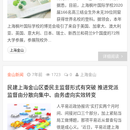
据悉，目前，上海枫叶国际学校2020
届166名高三结业生外未无39位同窗
获得世界名校的登科。据领会，本年
上海枫叶国际学校的博览会吸引了来自于美国、加拿大、澳大利
亚、英国、意大利、日本、瑞士、新西兰和荷兰9个国度的72所
大学参展，参展院校外...
上海金山
详细阅读
金山新闻
7年前
1723
0
上海金山
民建上海金山区委民主监督形式有突破 推进党派
监督由分散向集中、由务虚向实效转变
人平易近政协报讯“实打实两个月时
间、间接对口三个部分，加上紧贴当
局工做博题，那项平易近从督查勾当
很是成心义。”近日，平易近建上海