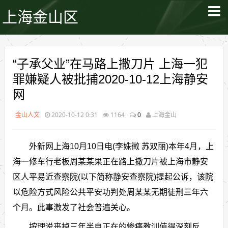
上海金山区
“子承父业”在马路上撒刀片 上海一犯
罪嫌疑人被批捕2020-10-12上海静安
网
金山人文
2020-10-12 0:31
1164
0
上海金山
外新网上海10月10日电(李姝徵 苏双丽)本年4月，上
海一修车行老板周某某果正在路上撒刀片被上海市静安
区人平易近查察院(以下简称静安查察院)提起公诉，该院
以危险方式风险公共平安功判处周某某无期徒刑三年六
个月。此事激发了社会普遍关心。
按理说丧掉三年半自正在的惨痛教训值得深刻反