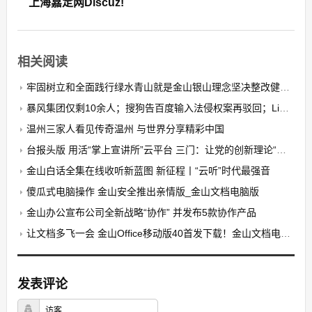
上海嘉定网Discuz!
相关阅读
牢固树立和全面践行绿水青山就是金山银山理念坚决整改健全机制建设生态环境世界一流的自贸港金山白话
暴风集团仅剩10余人；搜狗告百度输入法侵权案再驳回；Linux 56发布 极客头条金山白话全集在线收听
温州三家人看见传奇温州 与世界分享精彩中国
台报头版 用活“掌上宣讲所”云平台 三门：让党的创新理论“随身听”金山白话全集在线收听
金山白话全集在线收听新蓝图 新征程丨“云听”时代最强音
傻瓜式电脑操作 金山安全推出亲情版_金山文档电脑版
金山办公宣布公司全新战略“协作” 并发布5款协作产品
让文档多飞一会 金山Office移动版40首发下载！金山文档电脑版
发表评论