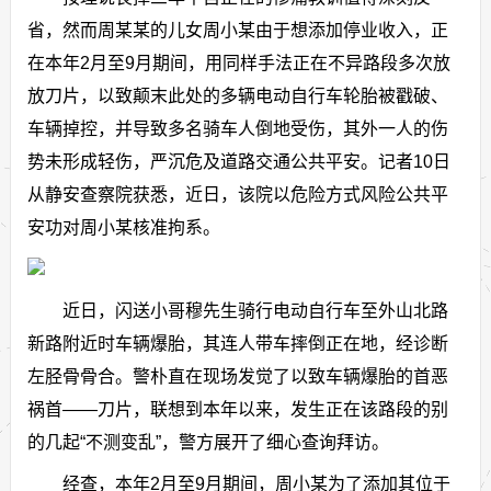
省，然而周某某的儿女周小某由于想添加停业收入，正
在本年2月至9月期间，用同样手法正在不异路段多次放
放刀片，以致颠末此处的多辆电动自行车轮胎被戳破、
车辆掉控，并导致多名骑车人倒地受伤，其外一人的伤
势未形成轻伤，严沉危及道路交通公共平安。记者10日
从静安查察院获悉，近日，该院以危险方式风险公共平
安功对周小某核准拘系。
近日，闪送小哥穆先生骑行电动自行车至外山北路
新路附近时车辆爆胎，其连人带车摔倒正在地，经诊断
左胫骨骨合。警朴直在现场发觉了以致车辆爆胎的首恶
祸首——刀片，联想到本年以来，发生正在该路段的别
的几起“不测变乱”，警方展开了细心查询拜访。
经查，本年2月至9月期间，周小某为了添加其位于