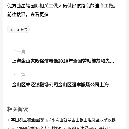
促方曲星耀国际相关工做人员做好该路段的洁净工做。
前往搜狐，查看更多
金山湖保洁
上一篇
上海金山家政保洁电话2020年全国劳动模范和先进工作者名单
下一篇
金山区朱泾镇搬场公司金山区强丰搬场公司上海金山区搬场公司
相关阅读
牢固树立和全面践行绿水青山就是金山银山理念坚决整改健全机制建设生态环境世界一流的自贸港金山白话
暴风集团仅剩10余人；搜狗告百度输入法侵权案再驳回；Linux 56发布 极客头条金山白话全集在线收听