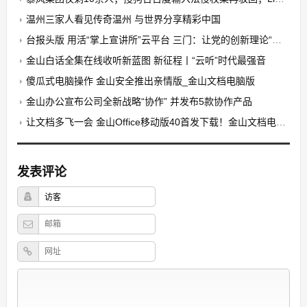
温州三家人看见传奇温州 与世界分享精彩中国
台报头版 用活“掌上宣讲所”云平台 三门：让党的创新理论“随身听”金山白话全集在线收听
金山白话全集在线收听新蓝图 新征程丨“云听”时代最强音
傻瓜式电脑操作 金山安全推出亲情版_金山文档电脑版
金山办公宣布公司全新战略“协作” 并发布5款协作产品
让文档多飞一会 金山Office移动版40首发下载！金山文档电脑版
发表评论