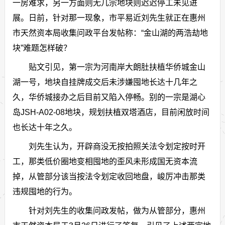
一房难求，另一方面则无几宗地块则迟迟停工未见进
展。日前，针对那一现象，市平易近刘先生就正在惠州
市天然资本局收集问政平台发帖称：“金山湖的两浩劫地
块”难题怎样破？
贴文引见，第一宗为河南岸大朗肚扶植华侨城金山
湖一号，地块自挂牌成交后未涉嫌囤地长达十几年之
久，华侨城接办之后目前又陷入停畅。别的一宗是湖心
岛JSH-A02-08地块，规划扶植双塔酒店，目前闲放时间
也长达十年之久。
刘先生认为，开辟商没无按拍照关法令划定按时开
工，那类低价圈地变相囤地的歪风未形成国无资本流
掉，从管部分该当按法令划定收回地盘，峻厉冲击那类
违规囤地的行为。
针对刘先生的收集问政发帖，做为从管部分，惠州