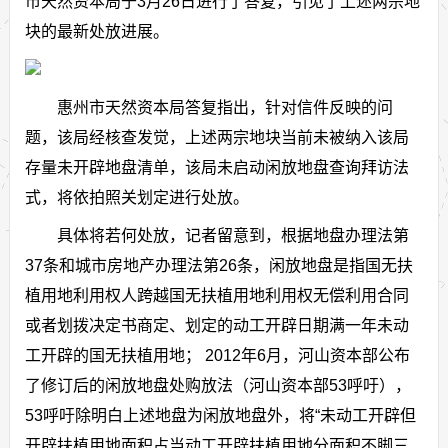
市天然资本局于3月26日进行了答复，引见了上述两宗地
块的最新处放进展。
惠州市天然资本局答复指出，针对信件反映的问
题，该局经核查发觉，上述两宗地块当前未被纳入该局
存量未开辟地盘清单，该局未启动闲放地盘查询拜访法
式，将依拍照关划定进行处放。
具体将若何处放，记者留意到，根据地盘办理法第
37条和城市房地产办理法第26条，闲放地盘是指国无扶
植用地利用权人跨越国无扶植用地利用权无偿利用合同
或者划拨决定书商定、划定的动工开辟日期满一年未动
工开辟的国无扶植用地； 2012年6月，河山资本部公布
了修订后的闲放地盘处购放法（河山资本部53呼吁），
53呼吁除明白上述地盘为闲放地盘外，将“未动工开辟但
开辟扶植用地面积占当动工开辟扶植用地分面积不脚三