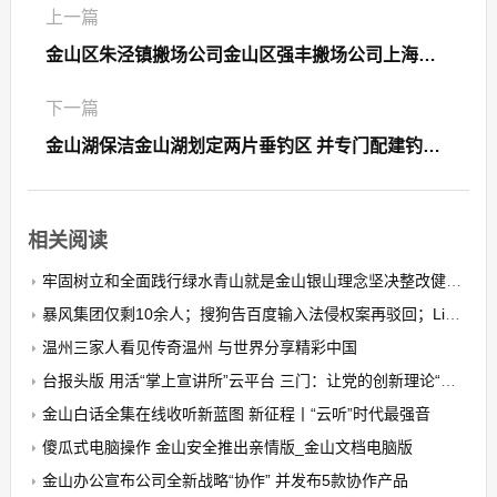
上一篇
金山区朱泾镇搬场公司金山区强丰搬场公司上海金山区搬场公司
下一篇
金山湖保洁金山湖划定两片垂钓区 并专门配建钓鱼台供大家垂钓
相关阅读
牢固树立和全面践行绿水青山就是金山银山理念坚决整改健全机制建设生态环境世界一流的自贸港金山白话
暴风集团仅剩10余人；搜狗告百度输入法侵权案再驳回；Linux 56发布 极客头条金山白话全集在线收听
温州三家人看见传奇温州 与世界分享精彩中国
台报头版 用活“掌上宣讲所”云平台 三门：让党的创新理论“随身听”金山白话全集在线收听
金山白话全集在线收听新蓝图 新征程丨“云听”时代最强音
傻瓜式电脑操作 金山安全推出亲情版_金山文档电脑版
金山办公宣布公司全新战略“协作” 并发布5款协作产品