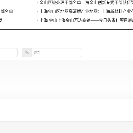
金山区被处理干部名单上海金山创新专武干部队伍管理方式：57名
干部名单
上海金山区地图高清版产业地图：上海新材料产业布局分析 金
发
上海 金山上海金山万达商铺——今日头条！项目最新动态