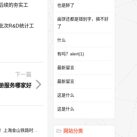
后续的夯实工
也是醉了
画饼还都是错别字，搞不好
次R&D统计工
了
什么
有吗？alert(1)
最新留言
下一篇
最新留言
册服务哪家好
这是什么
这是什么
上海金山铁路时刻表
网站分类