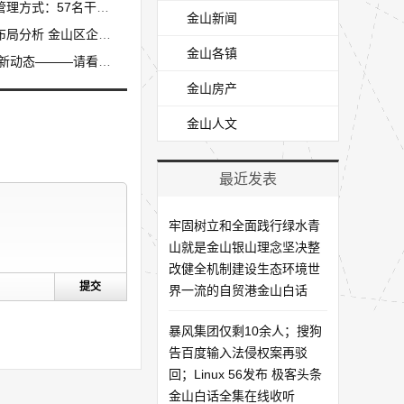
干部进入“储备人才库”
金山新闻
山区企业占比最高（图）
金山各镇
———请看图文解析↓
金山房产
金山人文
最近发表
牢固树立和全面践行绿水青
山就是金山银山理念坚决整
改健全机制建设生态环境世
界一流的自贸港金山白话
暴风集团仅剩10余人；搜狗
告百度输入法侵权案再驳
回；Linux 56发布 极客头条
金山白话全集在线收听