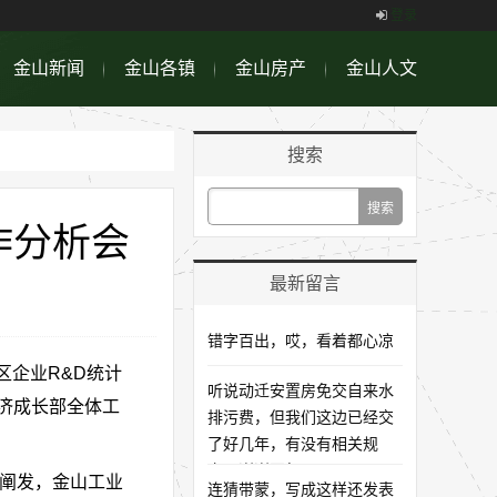
登录
金山新闻
金山各镇
金山房产
金山人文
搜索
作分析会
最新留言
错字百出，哎，看着都心凉
区企业R&D统计
听说动迁安置房免交自来水
济成长部全体工
排污费，但我们这边已经交
了好几年，有没有相关规
定，谢谢回复
阐发，金山工业
连猜带蒙，写成这样还发表