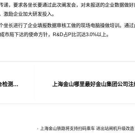
传递，要求各坐长要通过此次阐发会，对未报送的企业数据做好
，激励企业加大研发投入。
坐长进行了企业填报数据审核工做的现场电脑操做培训。通过此
市局下达的使命方针，R&D占P比沉达3.0%以上。
金山一男子半夜醉驾 撞上洗衣板还不配合检测上海金山不正规足浴
上海金山哪里最好金山集团公司注
上海金山铁路将支持扫码乘车 进出站闸机升级改造！