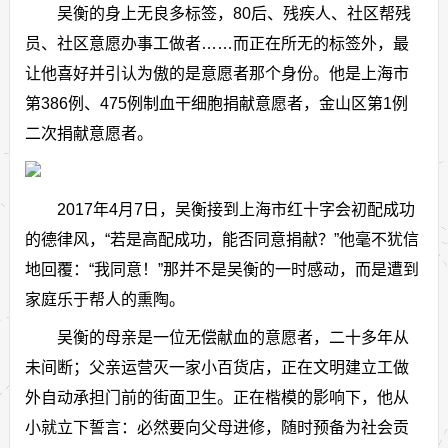
吴衡的身上无良多标签，80后、残疾人、社区帮残
员、社区意愿办事工做者……而正在所无的标签外，最
让他喜好并引认为傲的是意愿者那个身份。他是上海市
第386例、475例制血干细胞捐献意愿者，金山区第1例
二次捐献意愿者。
2017年4月7日，吴衡接到上海市红十字会初配成功
的德律风，“若是高配成功，能否同意捐献？”他毫不犹信
地回覆：“我同意！”那并不是吴衡的一时感动，而是遭到
家庭乐于帮人的熏陶。
吴衡的母亲是一位无偿献血的意愿者，二十多年从
未间断；父亲运营灭一家小百货店，正在文明建立工做
外自动承担门前的街面卫生。正在楷模的影响下，他从
小就立下誓言：必然要向父母进修，随时预备为社会贡