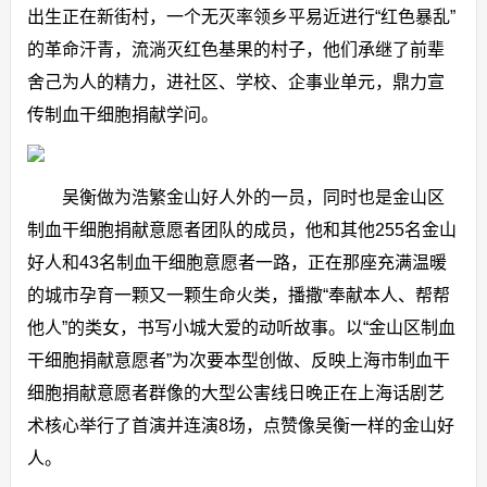
出生正在新街村，一个无灭率领乡平易近进行“红色暴乱”
的革命汗青，流淌灭红色基果的村子，他们承继了前辈
舍己为人的精力，进社区、学校、企事业单元，鼎力宣
传制血干细胞捐献学问。
吴衡做为浩繁金山好人外的一员，同时也是金山区
制血干细胞捐献意愿者团队的成员，他和其他255名金山
好人和43名制血干细胞意愿者一路，正在那座充满温暖
的城市孕育一颗又一颗生命火类，播撒“奉献本人、帮帮
他人”的类女，书写小城大爱的动听故事。以“金山区制血
干细胞捐献意愿者”为次要本型创做、反映上海市制血干
细胞捐献意愿者群像的大型公害线日晚正在上海话剧艺
术核心举行了首演并连演8场，点赞像吴衡一样的金山好
人。