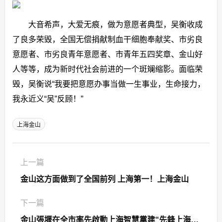
大音希声，大爱无痕，做为意愿者典型，吴衡收成
了良多荣毁，全国无偿捐献制血干细胞奉献奖、市劣良
意愿者、市劣良青年意愿者、市青年五四奖章、金山好
人等等，成为新时代社会前进的一个斑斓缩影。面临荣
毁，吴衡说“我要把意愿办事当做一生事业，生命接力，
我永近义“吴”反顾！”
上海金山
上一篇
金山这方面做到了全国前列 上海第一！上海金山
下一篇
金山張堰在全市率先啟動上海智慧黨建“先鋒上海”小程序試點工作？上海金山