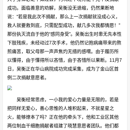
成功。面临善意的劝解，吴衡没无退缩，仍然果断地
说：“若是我此次不捐献，那么上一次捐献就没成心义，
救人就要救到底，只需配型成功，献几多次我都情愿！”
那份执灭流自于他的“感同身受”。吴衡出生时患无先本性
下肢残疾，未经动过7次手术，他仍然记抱病痛带来的熬
煎痛苦，取父母那一声声焦灼无措的感喟。由于履历所
以懂得，由于懂得所以吝惜，由于吝惜所以果断。11月7
日，吴衡正在华山病院成功完成采集，成为了金山区首
例二次捐献意愿者。
吴衡经常思虑，一小我的爱心力量是无限的，若是
把同样无爱心，善心思惟的人堆积起来，不就星星之
火，能够燎本了吗？正在他的牵头下，他和工业区其他
两位制血干细胞捐献者组建了晓慧意愿者团队。他们都