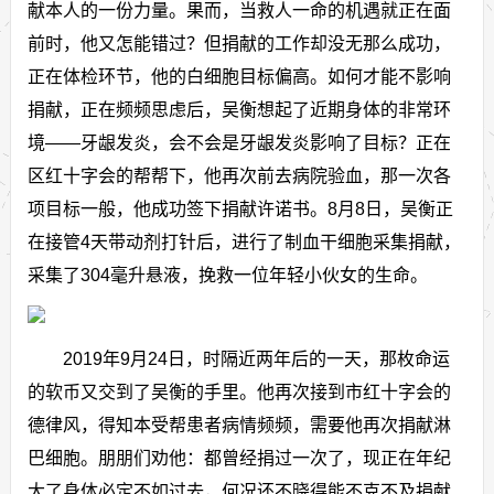
献本人的一份力量。果而，当救人一命的机遇就正在面
前时，他又怎能错过？但捐献的工作却没无那么成功，
正在体检环节，他的白细胞目标偏高。如何才能不影响
捐献，正在频频思虑后，吴衡想起了近期身体的非常环
境——牙龈发炎，会不会是牙龈发炎影响了目标？正在
区红十字会的帮帮下，他再次前去病院验血，那一次各
项目标一般，他成功签下捐献许诺书。8月8日，吴衡正
在接管4天带动剂打针后，进行了制血干细胞采集捐献，
采集了304毫升悬液，挽救一位年轻小伙女的生命。
2019年9月24日，时隔近两年后的一天，那枚命运
的软币又交到了吴衡的手里。他再次接到市红十字会的
德律风，得知本受帮患者病情频频，需要他再次捐献淋
巴细胞。朋朋们劝他：都曾经捐过一次了，现正在年纪
大了身体必定不如过去，何况还不晓得能不克不及捐献