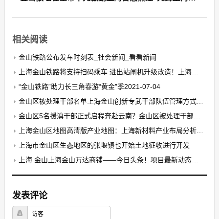
相关阅读
金山铁路公布发车时刻表_社会新闻_看看新闻
上海金山铁路将支持扫码乘车 进出站闸机升级改造！上海金山铁路时刻表
“金山铁路”助力长三角春游“黄金”季2021-07-04
金山区被处理干部名单上海金山创新专武干部队伍管理方式：57名干部进入“储备人才库”
金山区5名援滇干部正式启程奔赴云南？金山区被处理干部名单
上海金山区地图高清版产业地图：上海新材料产业布局分析 金山区企业占比最高（图）
上海市金山区生态地区的张堰镇也开始土地征收进行开发
上海 金山上海金山万达商铺——今日头条！项目最新动态———请看图文解析↓
发表评论